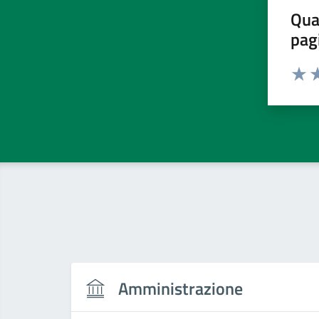
Qua
pag
Valut
Va
Amministrazione