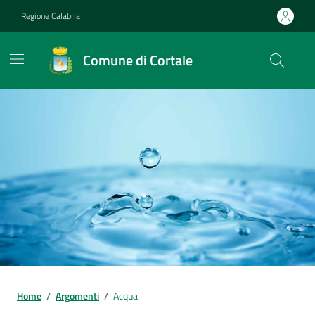
Vai ai contenuti
Vai al footer
Regione Calabria
Comune di Cortale
Home
/
Argomenti
/
Acqua