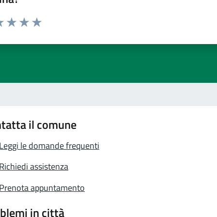
a 1 stelle su 5
luta 2 stelle su 5
Valuta 3 stelle su 5
Valuta 4 stelle su 5
Valuta 5 stelle su 5
tatta il comune
Leggi le domande frequenti
Richiedi assistenza
Prenota appuntamento
blemi in città