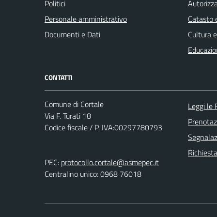
Politici
Autorizza
Personale amministrativo
Catasto e
Documenti e Dati
Cultura 
Educazio
CONTATTI
Comune di Cortale
Leggi le
Via F. Turati 18
Prenota
Codice fiscale / P. IVA:00297780793
Segnalazi
Richiest
PEC:
protocollo.cortale@asmepec.it
Centralino unico: 0968 76018