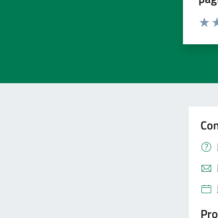
Valut
Va
Con
Pro