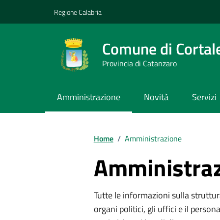
Vai ai contenuti
Vai al footer
Regione Calabria
Comune di Cortal
Provincia di Catanzaro
Amministrazione
Novità
Servizi
Home
/
Amministrazione
Amministra
Tutte le informazioni sulla strutt
organi politici, gli uffici e il pers