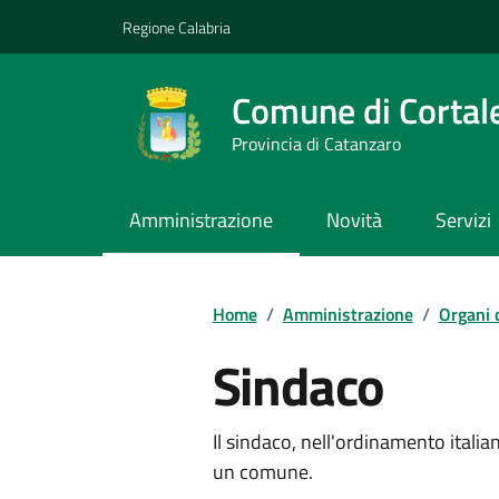
Vai ai contenuti
Vai al footer
Regione Calabria
Comune di Cortal
Provincia di Catanzaro
Amministrazione
Novità
Servizi
Home
/
Amministrazione
/
Organi 
Sindaco
Il sindaco, nell'ordinamento itali
un comune.