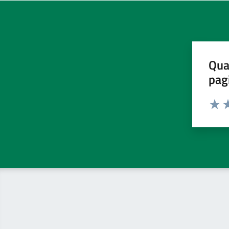
Qua
pag
Valut
Va