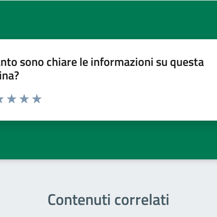
nto sono chiare le informazioni su questa
ina?
a 1 stelle su 5
luta 2 stelle su 5
Valuta 3 stelle su 5
Valuta 4 stelle su 5
Valuta 5 stelle su 5
Contenuti correlati