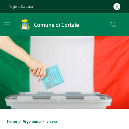
Vai ai contenuti
Vai al footer
Regione Calabria
Comune di Cortale
Home
/
Argomenti
/
Elezioni