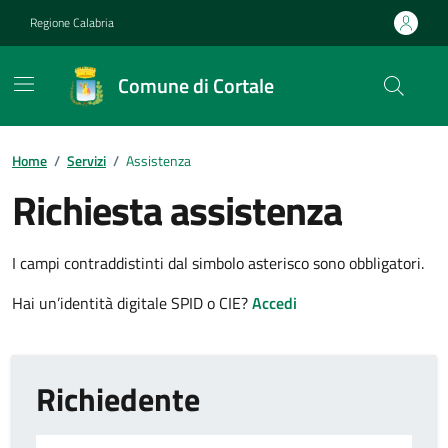
Vai ai contenuti
Vai al footer
Regione Calabria
Comune di Cortale
Home
/
Servizi
/
Assistenza
Richiesta assistenza
I campi contraddistinti dal simbolo asterisco sono obbligatori.
Hai un’identità digitale SPID o CIE?
Accedi
Richiedente