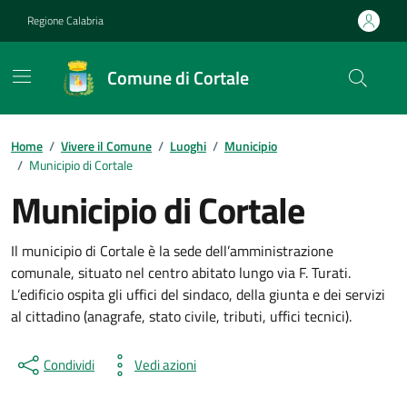
Vai ai contenuti
Vai al footer
Regione Calabria
Comune di Cortale
Home
/
Vivere il Comune
/
Luoghi
/
Municipio
/
Municipio di Cortale
Municipio di Cortale
Il municipio di Cortale è la sede dell’amministrazione
comunale, situato nel centro abitato lungo via F. Turati.
L’edificio ospita gli uffici del sindaco, della giunta e dei servizi
al cittadino (anagrafe, stato civile, tributi, uffici tecnici).
Condividi
Vedi azioni