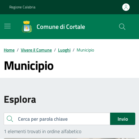
Vai ai contenuti
Vai al footer
Regione Calabria
Comune di Cortale
Home
/
Vivere il Comune
/
Luoghi
/
Municipio
Municipio
Esplora
Cerca
Invio
1 elementi trovati in ordine alfabetico