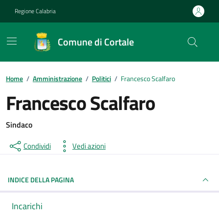
Vai ai contenuti
Vai al footer
Regione Calabria
Comune di Cortale
Home
/
Amministrazione
/
Politici
/
Francesco Scalfaro
Francesco Scalfaro
Sindaco
Condividi
Vedi azioni
INDICE DELLA PAGINA
Incarichi