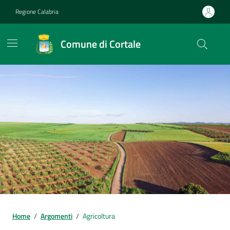
Vai ai contenuti
Vai al footer
Regione Calabria
Comune di Cortale
Home
/
Argomenti
/
Agricoltura