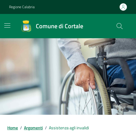
Vai ai contenuti
Vai al footer
Regione Calabria
Comune di Cortale
Home
/
Argomenti
/
Assistenza agli invalidi