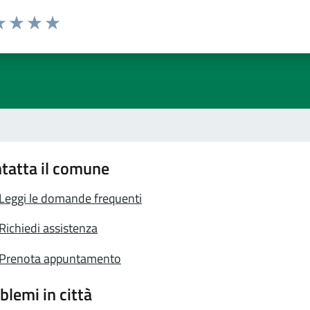
a 1 stelle su 5
luta 2 stelle su 5
Valuta 3 stelle su 5
Valuta 4 stelle su 5
Valuta 5 stelle su 5
tatta il comune
Leggi le domande frequenti
Richiedi assistenza
Prenota appuntamento
blemi in città