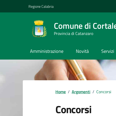
Vai ai contenuti
Vai al footer
Regione Calabria
Comune di Cortal
Provincia di Catanzaro
Amministrazione
Novità
Servizi
Home
/
Argomenti
/
Concorsi
Concorsi