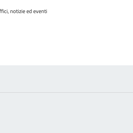
'argomento
ici, notizie ed eventi