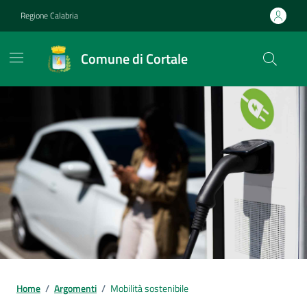
Vai ai contenuti
Vai al footer
Regione Calabria
Comune di Cortale
Home
/
Argomenti
/
Mobilità sostenibile