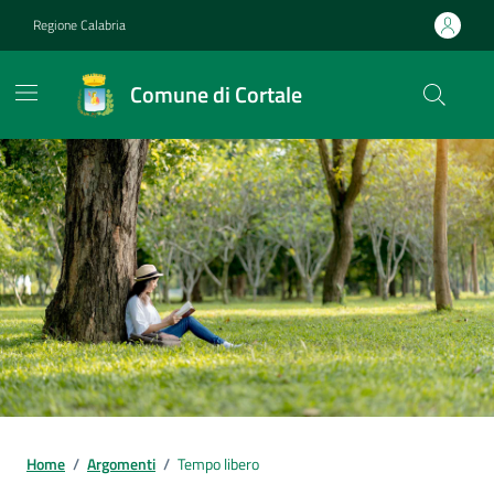
Vai ai contenuti
Vai al footer
Regione Calabria
Comune di Cortale
Home
/
Argomenti
/
Tempo libero