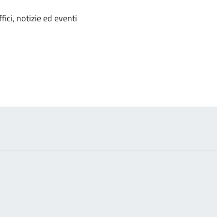
'argomento
ici, notizie ed eventi