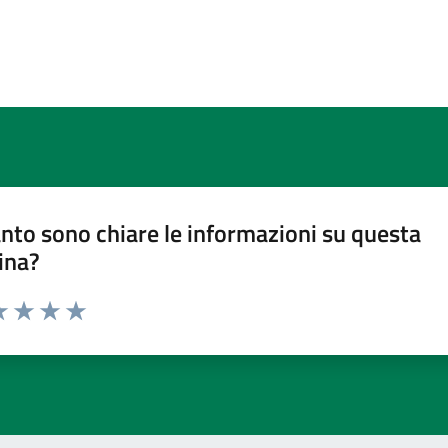
nto sono chiare le informazioni su questa
ina?
a 1 stelle su 5
luta 2 stelle su 5
Valuta 3 stelle su 5
Valuta 4 stelle su 5
Valuta 5 stelle su 5