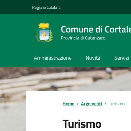
Vai ai contenuti
Vai al footer
Regione Calabria
Comune di Cortal
Provincia di Catanzaro
Amministrazione
Novità
Servizi
Home
/
Argomenti
/
Turismo
Turismo