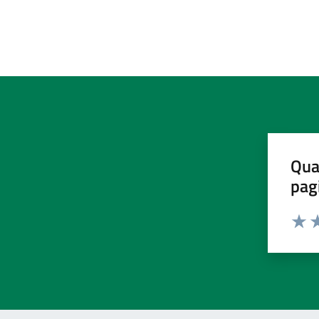
Qua
pag
Valut
Va