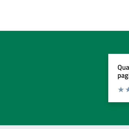
Qua
pag
Valut
Va