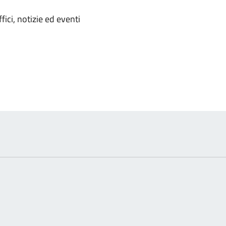
'argomento
ici, notizie ed eventi