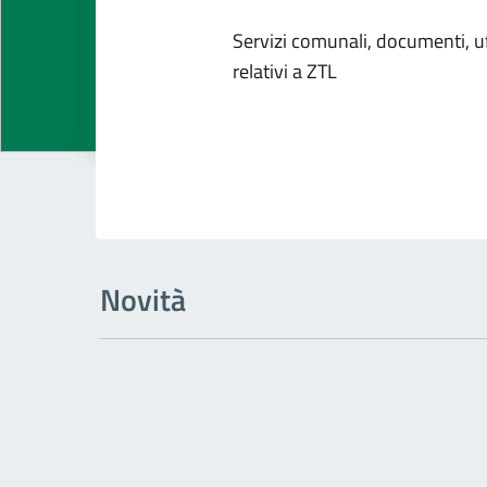
Dettagli dell
Servizi comunali, documenti, uff
relativi a ZTL
Novità