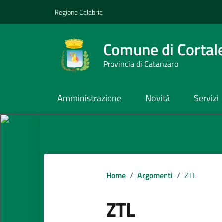
Vai ai contenuti
Vai al footer
Regione Calabria
Comune di Cortal
Provincia di Catanzaro
Amministrazione
Novità
Servizi
Home
/
Argomenti
/
ZTL
ZTL