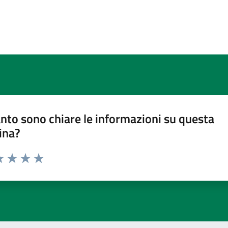
nto sono chiare le informazioni su questa
ina?
a 1 stelle su 5
luta 2 stelle su 5
Valuta 3 stelle su 5
Valuta 4 stelle su 5
Valuta 5 stelle su 5