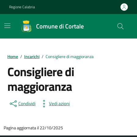
Vai ai contenuti
Vai al footer
Regione Calabria
Comune di Cortale
Home
/
Incarichi
/
Consigliere di maggioranza
Consigliere di
maggioranza
Condividi
Vedi azioni
Pagina aggiornata il 22/10/2025