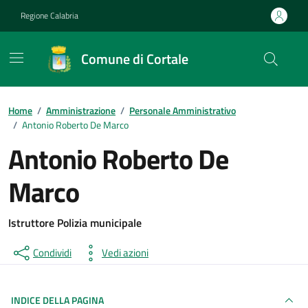
Vai ai contenuti
Vai al footer
Regione Calabria
Comune di Cortale
Home
/
Amministrazione
/
Personale Amministrativo
/
Antonio Roberto De Marco
Antonio Roberto De
Marco
Istruttore Polizia municipale
Condividi
Vedi azioni
INDICE DELLA PAGINA