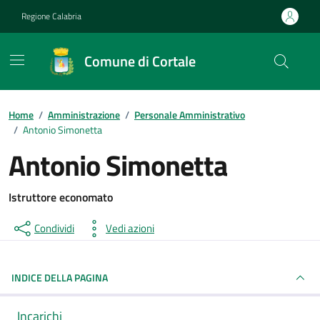
Vai ai contenuti
Vai al footer
Regione Calabria
Comune di Cortale
Home
/
Amministrazione
/
Personale Amministrativo
/
Antonio Simonetta
Antonio Simonetta
Istruttore economato
Condividi
Vedi azioni
INDICE DELLA PAGINA
Incarichi