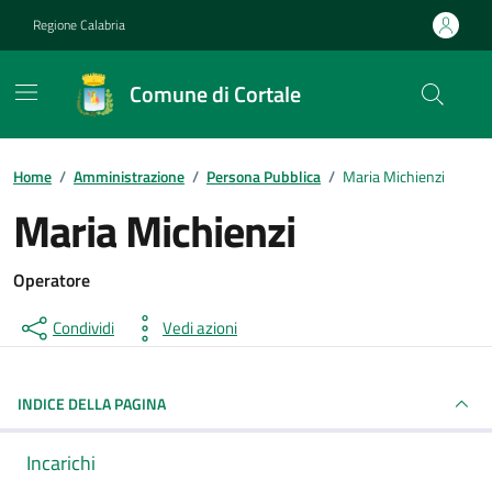
Vai ai contenuti
Vai al footer
Regione Calabria
Comune di Cortale
Home
/
Amministrazione
/
Persona Pubblica
/
Maria Michienzi
Maria Michienzi
Operatore
Condividi
Vedi azioni
INDICE DELLA PAGINA
Incarichi