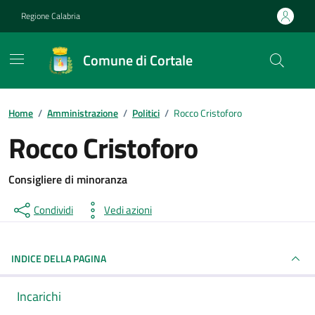
Vai ai contenuti
Vai al footer
Regione Calabria
Comune di Cortale
Home
/
Amministrazione
/
Politici
/
Rocco Cristoforo
Rocco Cristoforo
Consigliere di minoranza
Condividi
Vedi azioni
INDICE DELLA PAGINA
Incarichi