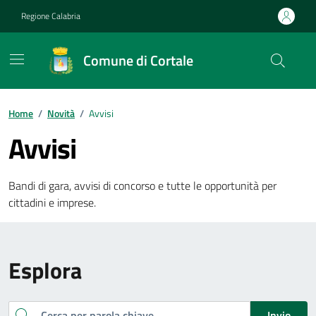
Vai ai contenuti
Vai al footer
Regione Calabria
Comune di Cortale
Home
/
Novità
/
Avvisi
Avvisi
Bandi di gara, avvisi di concorso e tutte le opportunità per
cittadini e imprese.
Esplora
Cerca
Invio